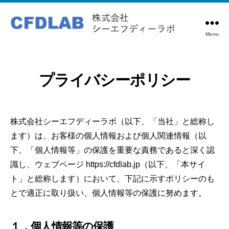
Menu
株
式
会
社
プライバシーポリシー
シ
ー
エ
株式会社シーエフディーラボ（以下、「当社」と総称し
フ
ます）は、お客様の個人情報および個人関連情報（以
デ
ィ
下、「個人情報等」の保護を重要な責務であると深く認
ー
識し、ウェブページ https://cfdlab.jp（以下、「本サイ
ラ
ト」と総称します）において、下記に示すポリシーのも
ボ
とで適正に取り扱い、個人情報等の保護に努めます。
１．個人情報等の保護