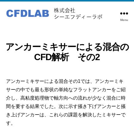
Menu
株
式
会
社
アンカーミキサーによる混合の
シ
CFD解析 その2
ー
エ
フ
デ
アンカーミキサーによる混合その1では、アンカーミキ
ィ
サーの中でも最も形状の単純なフラットアンカーをご紹
ー
介し、高粘度処理物で軸方向への流れが少なく混合に時
ラ
間を要する結果でした。次に示す掻き下げアンカーと掻
ボ
き上げアンカーは、これらの課題を解決したミキサーで
す。