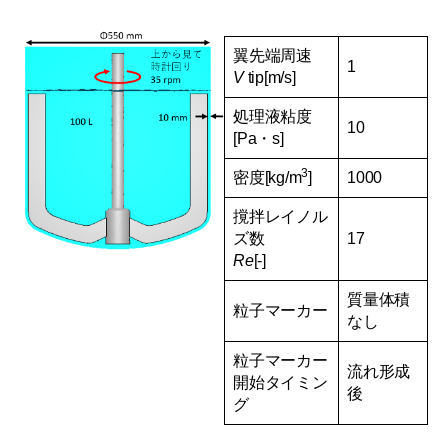
翼先端周速
1
V
tip[m/s]
処理液粘度
10
[Pa・s]
3
密度[kg/m
]
1000
撹拌レイノル
ズ数
17
Re
[-]
質量体積
粒子マーカー
なし
粒子マーカー
流れ形成
開始タイミン
後
グ