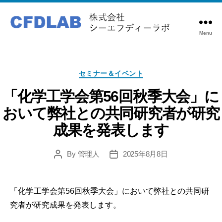
Menu
株
式
会
Categories
社
セミナー＆イベント
シ
「化学工学会第56回秋季大会」に
ー
エ
おいて弊社との共同研究者が研究
フ
成果を発表します
デ
ィ
By
管理人
2025年8月8日
Post
Post
ー
author
date
ラ
ボ
「化学工学会第56回秋季大会」において弊社との共同研
究者が研究成果を発表します。